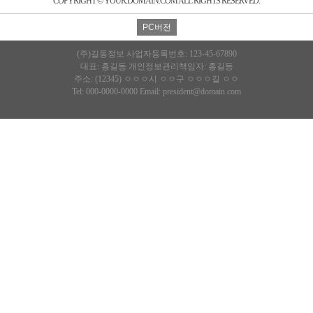
COPYRIGHT © YOUR.DOMAIN.COM ALL RIGHTS RESERVED.
(주)길동정보
사업자등록번호: 123-45-67890
대표: 홍길동
개인정보관리책임자: 홍길동
주소: (12345) ㅇㅇㅇ시 ㅇㅇ구 ㅇㅇㅇ길 ㅇㅇ
Tel: 000-0000-0000
Email: president@domain.com